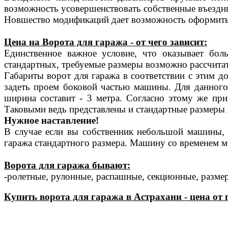
возможность усовершенствовать собственные въездн
Новшество модификаций дает возможность оформить
Цена на Ворота для гаража - от чего зависит:
Единственное важное условие, что оказывает бол
стандартных, требуемые размеры возможно рассчитат
Габариты ворот для гаража в соответствии с этим д
задеть проем боковой частью машины. Для данного 
ширина составит - 3 метра. Согласно этому же пр
Таковыми ведь представлены и стандартные размеры 
Нужное наставление!
В случае если вы собственник небольшой машины, 
гаража стандартного размера. Машину со временем м
Ворота для гаража бывают:
-ролетные, рулонные, распашные, секционные, разме
Купить ворота для гаража в Астрахани - цена от 