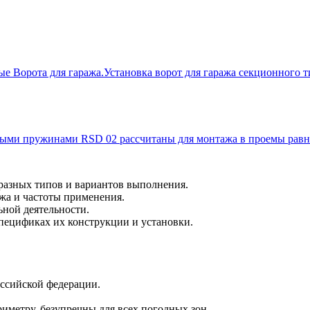
азных типов и вариантов выполнения.
ажа и частоты применения.
ьной деятельности.
пецификах их конструкции и установки.
оссийской федерации.
риметру, безупречны для всех погодных зон.