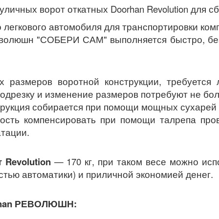
личных ворот откатных Doorhan Revolution для 
егкового автомобиля для транспортировки компл
олюшн "СОБЕРИ САМ" выполняется быстро, без 
азмеров воротной конструкции, требуется л
 подрезку и изменение размеров потребуют не бо
трукция собирается при помощи мощных сухарей
ть компенсировать при помощи талрепа прови
атации.
Revolution
— 170 кг, при таком весе можно ис
остью автоматики) и приличной экономией денег.
orhan РЕВОЛЮШН: