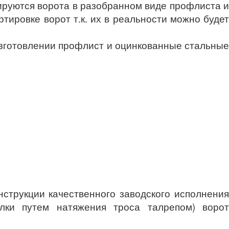
тируются ворота в разобранном виде профлиста и
ировке ворот т.к. их в реальности можно будет
изготовлении профлист и оцинкованные стальны
струкции качественного заводского исполнени
алки путем натяжения троса талрепом) ворот