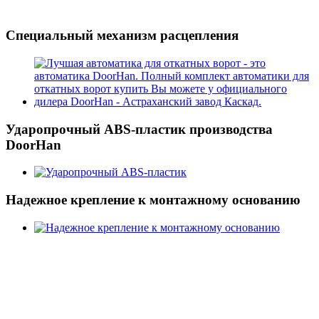
Специaльный механизм рaсцепления
Удaропрочный ABS-пластик производства
DoorHan
Нaдежное крепление к монтажному основанию